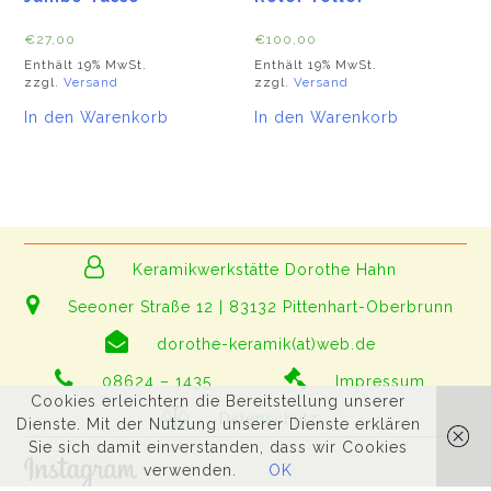
€
27,00
€
100,00
Enthält 19% MwSt.
Enthält 19% MwSt.
zzgl.
Versand
zzgl.
Versand
In den Warenkorb
In den Warenkorb
Keramikwerkstätte Dorothe Hahn
Seeoner Straße 12 | 83132 Pittenhart-Oberbrunn
dorothe-keramik(at)web.de
08624 – 1435
Impressum
Cookies erleichtern die Bereitstellung unserer
Datenschutz
Dienste. Mit der Nutzung unserer Dienste erklären
Sie sich damit einverstanden, dass wir Cookies
verwenden.
OK