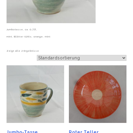
Jumbotasse, ca. 0,77l,
mint, Blätter türkis, orange, mint
Zeigt alle 2 Ergebnisse
Jumbo-Tasse
Roter Teller