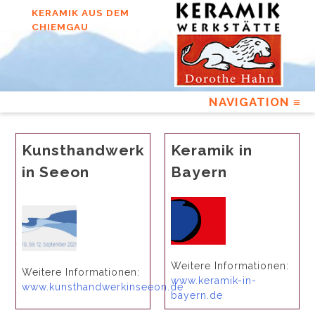
Skip
KERAMIK AUS DEM
to
CHIEMGAU
content
Kunsthandwerk
Keramik in
in Seeon
Bayern
Weitere Informationen:
Weitere Informationen:
www.keramik-in-
www.kunsthandwerkinseeon.de
bayern.de